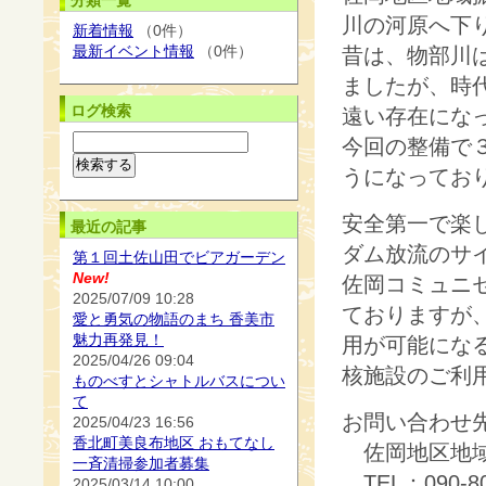
分類一覧
川の河原へ下
新着情報
（0件）
最新イベント情報
（0件）
昔は、物部川
ましたが、時
ログ検索
遠い存在にな
今回の整備で
うになってお
安全第一で楽
最近の記事
ダム放流のサ
第１回土佐山田でビアガーデン
New!
佐岡コミュニ
2025/07/09 10:28
ておりますが
愛と勇気の物語のまち 香美市
魅力再発見！
用が可能にな
2025/04/26 09:04
核施設のご利
ものべすとシャトルバスについ
て
お問い合わせ
2025/04/23 16:56
香北町美良布地区 おもてなし
佐岡地区地域
一斉清掃参加者募集
TEL：090-80
2025/03/14 10:00