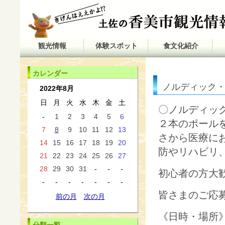
観光情報
体験スポット
食文化紹介
カレンダー
ノルディック
2022年8月
日
月
火
水
木
金
土
〇ノルディッ
-
1
2
3
4
5
6
２本のポール
7
8
9
10
11
12
13
さから医療に
14
15
16
17
18
19
20
防やリハビリ
21
22
23
24
25
26
27
28
29
30
31
-
-
-
初心者の方大歓
-
-
-
-
-
-
-
皆さまのご応
前の月
次の月
《日時・場所