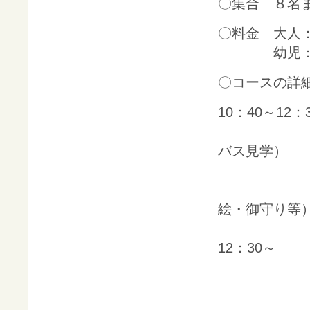
〇集合 ８名ま
〇料金 大人：1
幼児：無料
〇コースの詳
10：40～1
・JR四国
バス見学）
・香北町
・大川上
絵・御守り等
12：30～
・おしゃ
野草茶