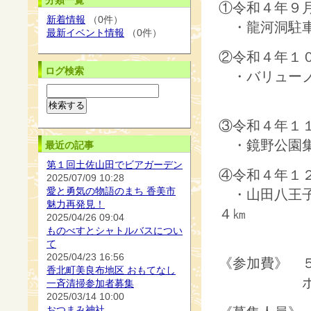
分類一覧
①令和４年９月
新着情報
（0件）
・龍河洞駐車
最新イベント情報
（0件）
②令和４年１０
ログ検索
・バリューノア
お接
③令和４年１１
・鏡野公園集合
最近の記事
第１回土佐山田でビアガーデン
④令和４年１２
2025/07/09 10:28
愛と勇気の物語のまち 香美市
・山田八王子
魅力再発見！
４㎞
2025/04/26 09:04
ものべすとシャトルバスについ
て
2025/04/23 16:56
《参加費》 
香北町美良布地区 おもてなし
ポールレ
一斉清掃参加者募集
2025/03/14 10:00
おつまみ神社